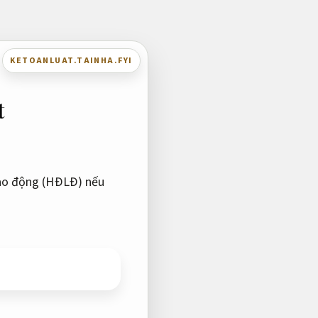
KETOANLUAT.TAINHA.FYI
t
 lao động (HĐLĐ) nếu