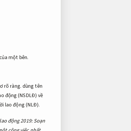
của một bên.
ơ rõ ràng.
dùng tên
lao động (NSDLĐ) về
ời lao động (NLĐ).
 lao động 2019:
Soạn
ột công việc nhất