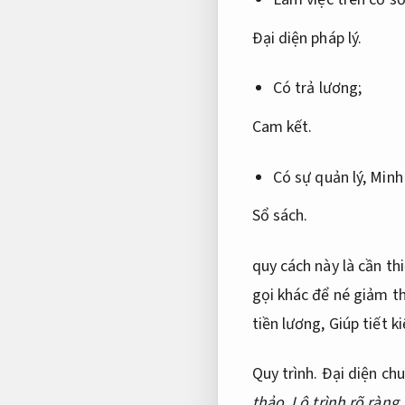
Đại diện pháp lý.
Có trả lương;
Cam kết.
Có sự quản lý,
Minh 
Sổ sách.
quy cách này là cần th
gọi khác để né giảm t
tiền lương,
Giúp tiết k
Quy trình.
Đại diện ch
thảo.
Lộ trình rõ ràng.