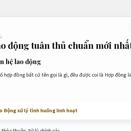
C
o động tuân thủ chuẩn mới nhấ
n hệ lao động
số hợp đồng bất cứ tên gọi là gì, đều được coi là Hợp đồng
o Động xử lý tình huống linh hoạt
ở thỏa thuận;
Xử lý chính xác.