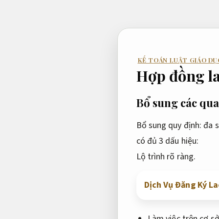
Bỏ
qua
nội
dung
KẾ TOÁN LUẬT GIÁO DỤ
Hợp đồng la
Bổ sung các qua
Bổ sung quy định: đa 
có đủ 3 dấu hiệu:
Lộ trình rõ ràng.
Dịch Vụ Đăng Ký La
Làm việc trên cơ s